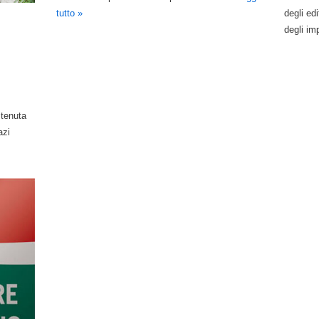
tutto »
degli edi
degli imp
stenuta
azi