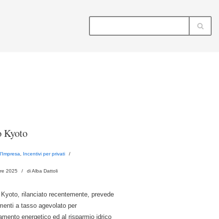
 Kyoto
ll'Impresa
,
Incentivi per privati
re 2025
di Alba Dattoli
 Kyoto, rilanciato recentemente, prevede
menti a tasso agevolato per
tamento energetico ed al risparmio idrico