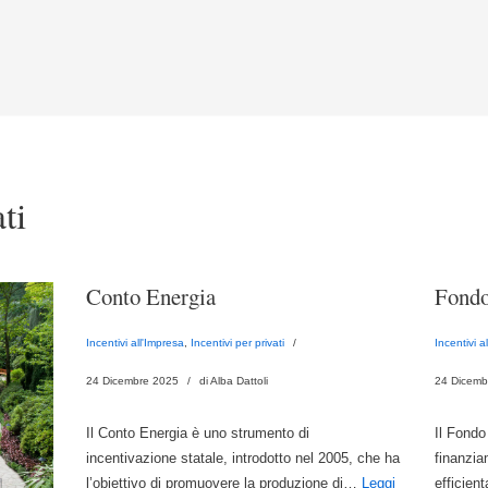
ti
Conto Energia
Fondo
Incentivi all'Impresa
,
Incentivi per privati
Incentivi a
24 Dicembre 2025
di Alba Dattoli
24 Dicemb
Il Conto Energia è uno strumento di
Il Fondo
incentivazione statale, introdotto nel 2005, che ha
finanzia
l’obiettivo di promuovere la produzione di…
Leggi
efficien