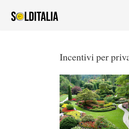
Vai
al
contenuto
Incentivi per priva