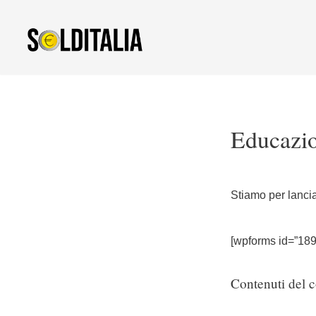
Vai
al
contenuto
Educazio
Stiamo per lanci
[wpforms id=”189
Contenuti del c