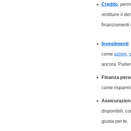
Credito
, perm
restituire il 
finanziamenti
Investimenti
:
come
azioni
,
ancora. Parle
Finanza pers
come risparmi
Assicurazion
disponibili, c
giusta per te.