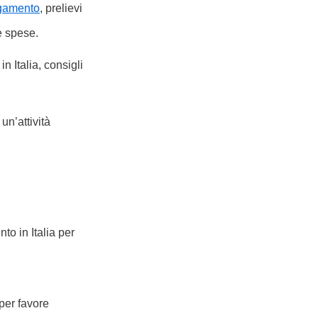
agamento
, prelievi
e spese.
n Italia, consigli
un’attività
nto in Italia per
per favore