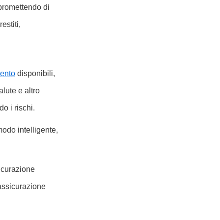
 promettendo di
restiti,
mento
disponibili,
alute e altro
o i rischi.
modo intelligente,
sicurazione
’assicurazione