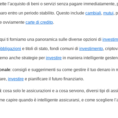
ette l’acquisto di beni o servizi senza pagare immediatamente,
denaro entro un periodo stabilito. Questo include
cambiali
,
mutui
, p
 e ovviamente
carte di credito
.
 qui ti forniamo una panoramica sulle diverse opzioni di
investi
obbligazioni
e titoli di stato, fondi comuni di
investimento
, criptov
remo anche strategie per
investire
in maniera intelligente gestend
onale
: consigli e suggerimenti su come gestire il tuo denaro in 
are,
investire
e pianificare il futuro finanziario.
i
: cosa solo le assicurazioni e a cosa servono, diversi tipi di as
ome capire quando è intelligente assicurarsi, e come scegliere l