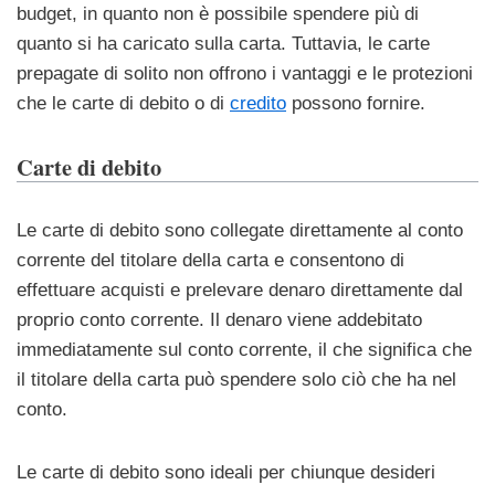
budget, in quanto non è possibile spendere più di
quanto si ha caricato sulla carta. Tuttavia, le carte
prepagate di solito non offrono i vantaggi e le protezioni
che le carte di debito o di
credito
possono fornire.
Carte di debito
Le carte di debito sono collegate direttamente al conto
corrente del titolare della carta e consentono di
effettuare acquisti e prelevare denaro direttamente dal
proprio conto corrente. Il denaro viene addebitato
immediatamente sul conto corrente, il che significa che
il titolare della carta può spendere solo ciò che ha nel
conto.
Le carte di debito sono ideali per chiunque desideri