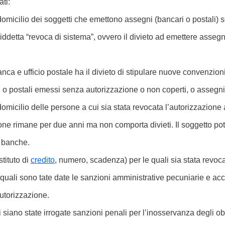
ati:
e domicilio dei soggetti che emettono assegni (bancari o postali)
osiddetta “revoca di sistema”, ovvero il divieto ad emettere assegn
 e ufficio postale ha il divieto di stipulare nuove convenzion
i o postali emessi senza autorizzazione o non coperti, o assegni 
 domicilio delle persone a cui sia stata revocata l’autorizzazione 
one rimane per due anni ma non comporta divieti. Il soggetto pot
e banche.
stituto di
credito
, numero, scadenza) per le quali sia stata revocat
 quali sono tate date le sanzioni amministrative pecuniarie e ac
utorizzazione.
li siano state irrogate sanzioni penali per l’inosservanza degli ob