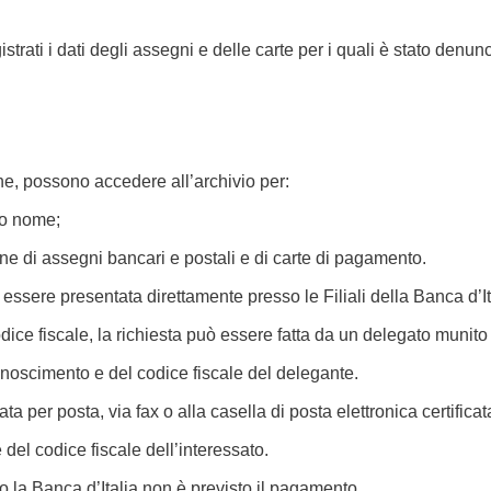
rati i dati degli assegni e delle carte per i quali è stato denuncia
iche, possono accedere all’archivio per:
rio nome;
one di assegni bancari e postali e di carte di pagamento.
 essere presentata direttamente presso le Filiali della Banca d’It
ce fiscale, la richiesta può essere fatta da un delegato munito
onoscimento e del codice fiscale del delegante.
iata per posta, via fax o alla casella di posta elettronica certifi
del codice fiscale dell’interessato.
o la Banca d’Italia non è previsto il pagamento.