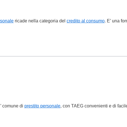
rsonale
ricade nella categoria del
credito al consumo
. E’ una fo
u’ comune di
prestito personale
, con TAEG convenienti e di faci