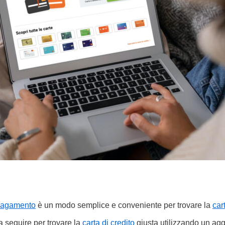
 pagamento
è un modo semplice e conveniente per trovare la
car
 seguire per trovare la
carta di credito
giusta utilizzando un agg