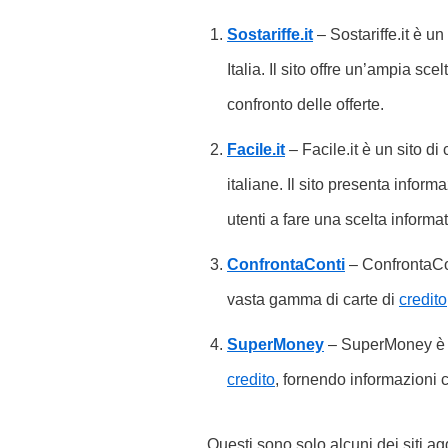
Sostariffe.it
– Sostariffe.it è un
Italia. Il sito offre un’ampia scel
confronto delle offerte.
Facile.it
– Facile.it è un sito di
italiane. Il sito presenta informa
utenti a fare una scelta informat
ConfrontaConti
– ConfrontaCont
vasta gamma di carte di
credito
SuperMoney
– SuperMoney è un
credito
, fornendo informazioni 
Questi sono solo alcuni dei siti agg